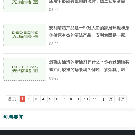
生活中必须要使用的场所，但是它常常会长
时间积累污垢和细菌，成为细菌滋生和传播
03-29
的温床。所以定期清洁卫生间是非常重要
的。在清洁卫
安利清洁产品是一种对人们的家居环境和身
体健康有益的清洁产品。安利集团是一家历
史悠久的公司，专注于从事全球销售清洁产
03-29
品、美容和健康产品。安利清洁产品是其业
务的一个重
最强去油污的清洁剂是什么？你有过清洁某
些油污较难的场景吗？例如：油烟机，厨房
炉灶，烤箱以及车库地面等。众所周知，这
03-27
些区域都是难以清洁的地方，因为这些地方
都有着非常
首页
1
2
3
4
5
6
7
8
9
10
11
下一页
末页
每周要闻