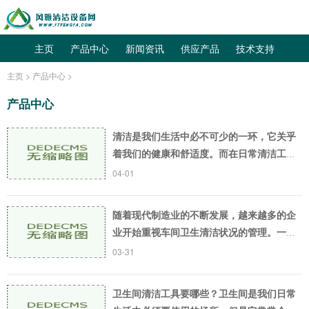
主页
产品中心
新闻资讯
供应产品
技术支持
主页
>
产品中心
>
产品中心
清洁是我们生活中必不可少的一环，它关乎
着我们的健康和舒适度。而在日常清洁工作
中，我们需要遵循一定的清洁标准，以确保
04-01
清洁工作的效果和质量。本文将介绍清洁标
准基本要求
随着现代制造业的不断发展，越来越多的企
业开始重视车间卫生清洁状况的管理。一个
清洁整洁的生产车间不仅能提高工作效率，
03-31
也能增强员工的工作积极性和安全意识。很
多企业在实
卫生间清洁工具要哪些？卫生间是我们日常